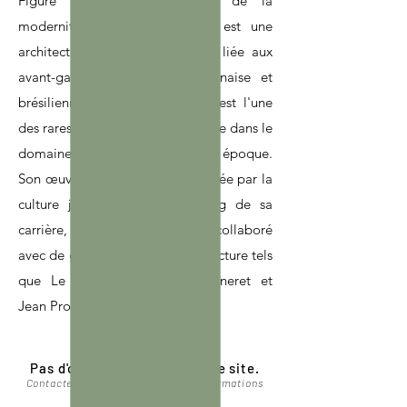
Figure majeure de l'histoire de la
modernité, Charlotte Perriand est une
architecte et designer française liée aux
avant-gardes européenne, japonaise et
brésilienne. Charlotte Perriand est l'une
des rares femmes à s'être imposée dans le
domaine de l'architecture à cette époque.
Son œuvre est fortement influencée par la
culture japonaise. Tout au long de sa
carrière, Charlotte Perriand a collaboré
avec de grands noms de l'architecture tels
que Le Corbusier, Pierre Jeanneret et
Jean Prouvé.
Pas d'oeuvre disponible sur le site.
Contactez nous pour davantage d'informations